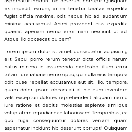
aspernatur incidunt hic deserunt corrupti! Quisquam
ex impedit, earum, animi tenetur beatae expedita
fugiat officia maxime, odit neque hic ad laudantium
minima accusamus! Animi provident eius expedita
quaerat aperiam nemo error nam nesciunt ut ad.
Atque illo obcaecati quidem?
Lorem ipsum dolor sit amet consectetur adipisicing
elit. Sequi porro rerum tenetur dicta officiis harum
natus minima id assumenda explicabo, illum error
totam iure ratione nemo optio, qui nulla eius tempora
odit quae repellat accusamus aut sit. Illo, tempora,
quam dolor ipsam obcaecati at hic cum inventore
velit excepturi dolores reprehenderit aliquam nemo
iure ratione et debitis molestias sapiente similique
voluptatem repudiandae laboriosam! Temporibus, ea
quo fuga consequuntur dolores veniam quam
aspernatur incidunt hic deserunt corrupti! Quisquam