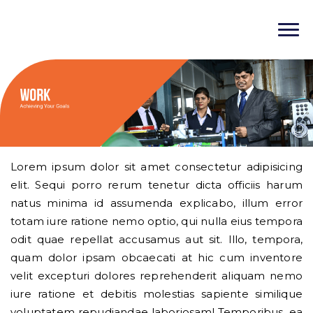
Lorem ipsum dolor sit amet consectetur adipisicing
elit. Sequi porro rerum tenetur dicta officiis harum
natus minima id assumenda explicabo, illum error
totam iure ratione nemo optio, qui nulla eius tempora
odit quae repellat accusamus aut sit. Illo, tempora,
quam dolor ipsam obcaecati at hic cum inventore
velit excepturi dolores reprehenderit aliquam nemo
iure ratione et debitis molestias sapiente similique
voluptatem repudiandae laboriosam! Temporibus, ea