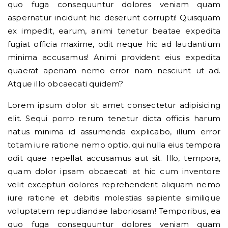
quo fuga consequuntur dolores veniam quam
aspernatur incidunt hic deserunt corrupti! Quisquam
ex impedit, earum, animi tenetur beatae expedita
fugiat officia maxime, odit neque hic ad laudantium
minima accusamus! Animi provident eius expedita
quaerat aperiam nemo error nam nesciunt ut ad.
Atque illo obcaecati quidem?
Lorem ipsum dolor sit amet consectetur adipisicing
elit. Sequi porro rerum tenetur dicta officiis harum
natus minima id assumenda explicabo, illum error
totam iure ratione nemo optio, qui nulla eius tempora
odit quae repellat accusamus aut sit. Illo, tempora,
quam dolor ipsam obcaecati at hic cum inventore
velit excepturi dolores reprehenderit aliquam nemo
iure ratione et debitis molestias sapiente similique
voluptatem repudiandae laboriosam! Temporibus, ea
quo fuga consequuntur dolores veniam quam