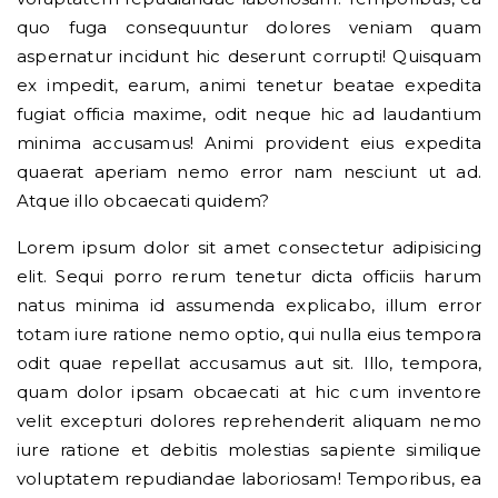
quo fuga consequuntur dolores veniam quam
aspernatur incidunt hic deserunt corrupti! Quisquam
ex impedit, earum, animi tenetur beatae expedita
fugiat officia maxime, odit neque hic ad laudantium
minima accusamus! Animi provident eius expedita
quaerat aperiam nemo error nam nesciunt ut ad.
Atque illo obcaecati quidem?
Lorem ipsum dolor sit amet consectetur adipisicing
elit. Sequi porro rerum tenetur dicta officiis harum
natus minima id assumenda explicabo, illum error
totam iure ratione nemo optio, qui nulla eius tempora
odit quae repellat accusamus aut sit. Illo, tempora,
quam dolor ipsam obcaecati at hic cum inventore
velit excepturi dolores reprehenderit aliquam nemo
iure ratione et debitis molestias sapiente similique
voluptatem repudiandae laboriosam! Temporibus, ea