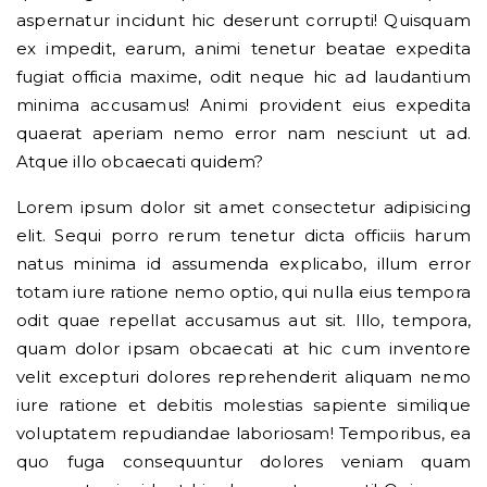
aspernatur incidunt hic deserunt corrupti! Quisquam
ex impedit, earum, animi tenetur beatae expedita
fugiat officia maxime, odit neque hic ad laudantium
minima accusamus! Animi provident eius expedita
quaerat aperiam nemo error nam nesciunt ut ad.
Atque illo obcaecati quidem?
Lorem ipsum dolor sit amet consectetur adipisicing
elit. Sequi porro rerum tenetur dicta officiis harum
natus minima id assumenda explicabo, illum error
totam iure ratione nemo optio, qui nulla eius tempora
odit quae repellat accusamus aut sit. Illo, tempora,
quam dolor ipsam obcaecati at hic cum inventore
velit excepturi dolores reprehenderit aliquam nemo
iure ratione et debitis molestias sapiente similique
voluptatem repudiandae laboriosam! Temporibus, ea
quo fuga consequuntur dolores veniam quam