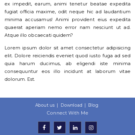
ex impedit, earum, animi tenetur beatae expedita
fugiat officia maxime, odit neque hic ad laudantium
minima accusamus! Animi provident eius expedita
quaerat aperiam nemo error nam nesciunt ut ad.
Atque illo obcaecati quidem?
Lorem ipsum dolor sit amet consectetur adipisicing
elit. Dolore reiciendis eveniet quod iusto fuga ad sed
quia harum ducimus, ab eligendi iste minima
consequuntur eos illo incidunt at laborum vitae
dolorum. Est.
About us
Download
Blog
Connect With Me